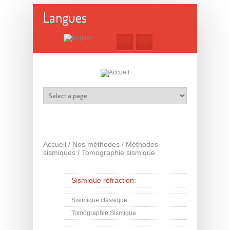
Aller au contenu principal
Langues
Accueil
/
Nos méthodes
/
Méthodes
sismiques
/
Tomographie sismique
Sismique réfraction:
Sisimique classique
Tomographie Sismique