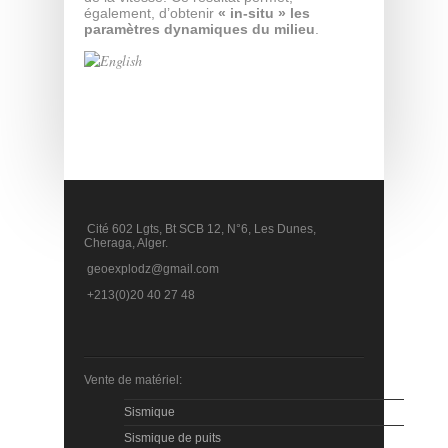
également, d’obtenir
« in-situ » les
paramètres dynamiques du milieu
.
Cité 602 Lgts, Bt SCB 12, N°6, Les Dunes,
Cheraga, Alger.
geoexplodz@gmail.com
+213(0)20 40 27 48
Vente de matériel:
Sismique
Sismique de puits