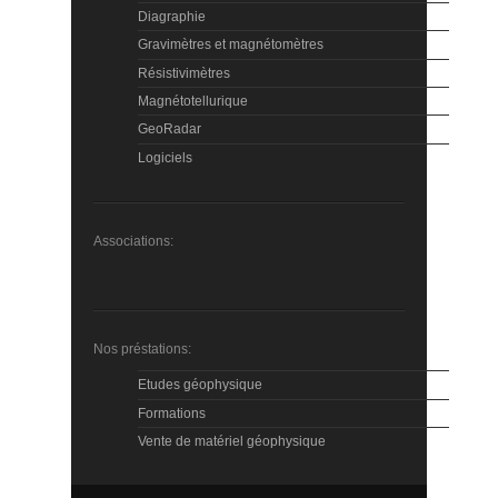
Diagraphie
Gravimètres et magnétomètres
Résistivimètres
Magnétotellurique
GeoRadar
Logiciels
Associations:
Nos préstations:
Etudes géophysique
Formations
Vente de matériel géophysique