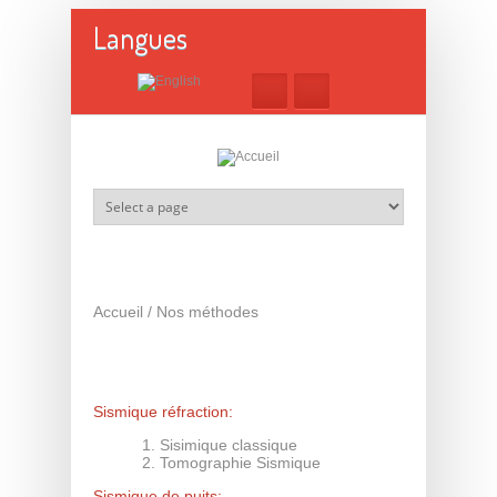
Aller au contenu principal
Langues
Accueil
/
Nos méthodes
Sismique réfraction:
Sisimique classique
Tomographie Sismique
Sismique de puits: