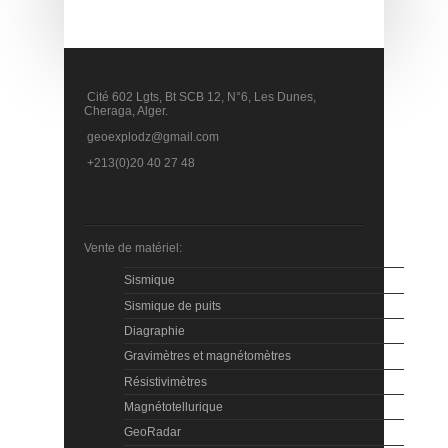
Cité 602 Lgts, Bt SCB 12, N°6, Les Dunes,
Cheraga, Alger.
geoexplodz@gmail.com
+213(0)20 40 27 48
Vente de matériel:
Sismique
Sismique de puits
Diagraphie
Gravimètres et magnétomètres
Résistivimètres
Magnétotellurique
GeoRadar