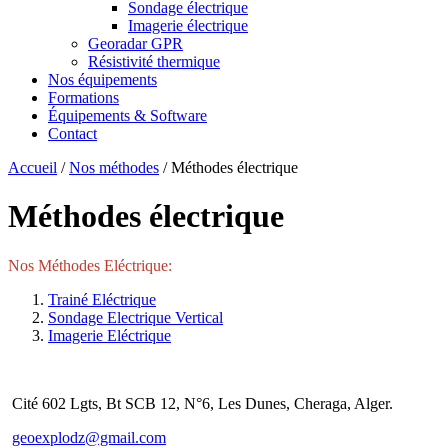
Sondage électrique
Imagerie électrique
Georadar GPR
Résistivité thermique
Nos équipements
Formations
Équipements & Software
Contact
Accueil
/
Nos méthodes
/
Méthodes électrique
Méthodes électrique
Nos Méthodes Eléctrique:
Trainé Eléctrique
Sondage Electrique Vertical
Imagerie Eléctrique
Cité 602 Lgts, Bt SCB 12, N°6, Les Dunes, Cheraga, Alger.
geoexplodz@gmail.com