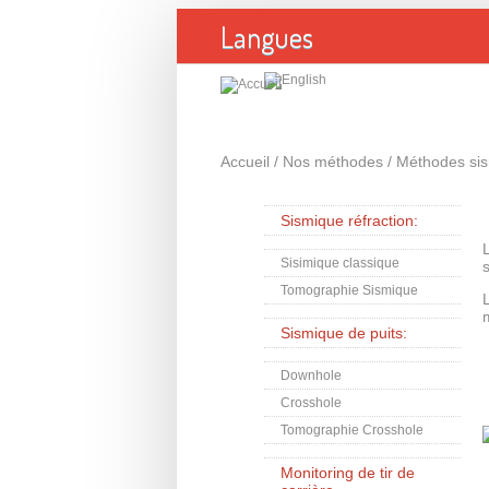
Aller au contenu principal
Langues
Accueil
/
Nos méthodes
/
Méthodes si
Sismique réfraction:
Sisimique classique
Tomographie Sismique
Sismique de puits:
Downhole
Crosshole
Tomographie Crosshole
Monitoring de tir de