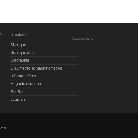
ente de matériel:
Associations:
Sismique
Sismique de puits
Diagraphie
Gravimètres et magnétomètres
Résistivimètres
Magnétotellurique
GeoRadar
Logiciels
rved