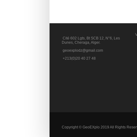
V
Cité 602 Lgts, Bt SCB 12, N°6, Les
Dunes, Cheraga, Alger.
geoexplodz@gmail.com
+213(0)20 40 27 48
Copyright © GeoEXplo 2019 All Rights Rese