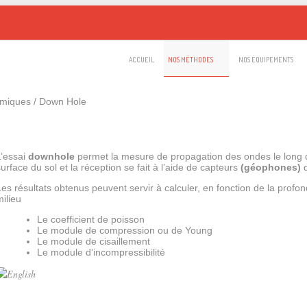
ACCUEIL
NOS MÉTHODES
NOS ÉQUIPEMENTS
smiques
/
Down Hole
L’essai
downhole
permet la mesure de propagation des ondes le long
surface du sol et la réception se fait à l’aide de capteurs
(géophones)
d
Les résultats obtenus peuvent servir à calculer, en fonction de la prof
milieu
Le coefficient de poisson
Le module de compression ou de Young
Le module de cisaillement
Le module d’incompressibilité