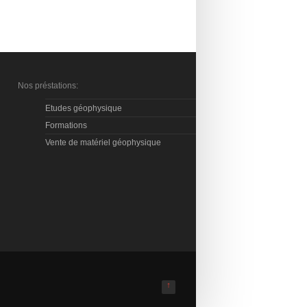
Nos préstations:
Etudes géophysique
Formations
Vente de matériel géophysique
↑