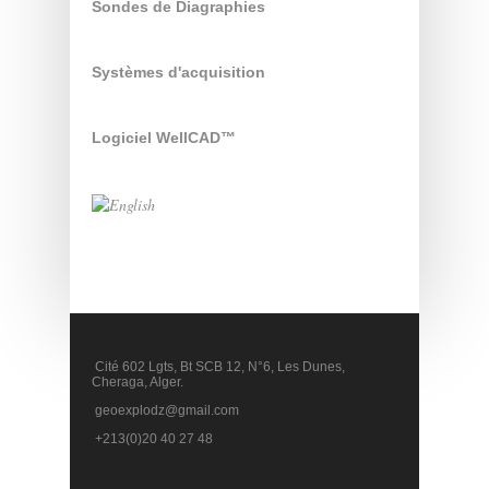
Sondes de Diagraphies
Systèmes d'acquisition
Logiciel WellCAD™
Cité 602 Lgts, Bt SCB 12, N°6, Les Dunes,
Cheraga, Alger.
geoexplodz@gmail.com
+213(0)20 40 27 48